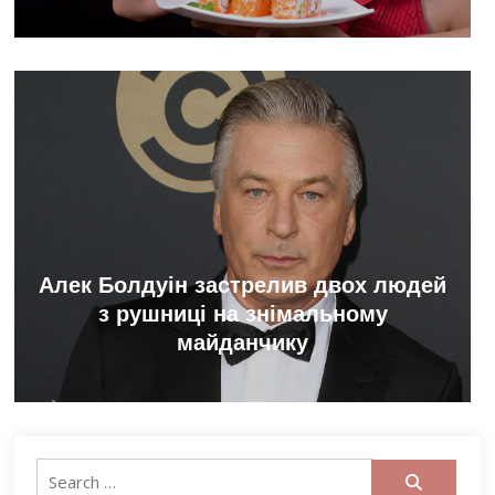
Алек Болдуін застрелив двох людей
з рушниці на знімальному
майданчику
Search