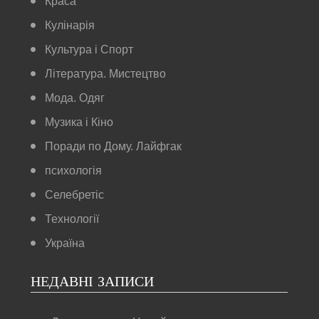
Краса
Кулінарія
Культура і Спорт
Література. Мистецтво
Мода. Одяг
Музика і Кіно
Поради по Дому. Лайфгак
психологія
Селебретіс
Технології
Україна
НЕДАВНІ ЗАПИСИ