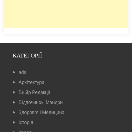
КАТЕГОРІЇ
ads
Архітектура
Вибір Редакції
Відпочинок. Мандри
Здоров‘я і Медицина
Історія