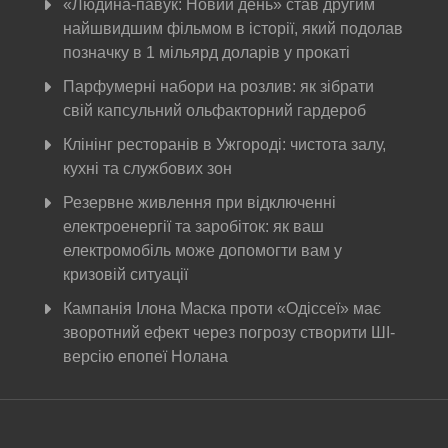
«Людина-павук: Новий день» став другим
найшвидшим фільмом в історії, який подолав
позначку в 1 мільярд доларів у прокаті
Парфумерні набори на розлив: як зібрати
свій капсульний ольфакторний гардероб
Клінінг ресторанів в Ужгороді: чистота залу,
кухні та службових зон
Резервне живлення при відключенні
електроенергії та заробіток: як ваш
електромобіль може допомогти вам у
кризовій ситуації
Кампанія Ілона Маска проти «Одіссеї» має
зворотний ефект через погрозу створити ШІ-
версію епопеї Нолана