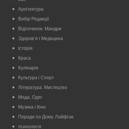
Архітектура
Вибір Редакції
Відпочинок. Мандри
Здоров‘я і Медицина
Історія
Краса
Кулінарія
Культура і Спорт
Література. Мистецтво
Мода. Одяг
Музика і Кіно
Поради по Дому. Лайфгак
психологія