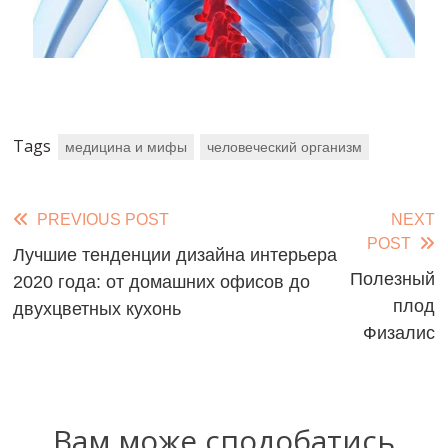
Tags
медицина и мифы
человеческий организм
Read
PREVIOUS POST
NEXT
POST
more
Лучшие тенденции дизайна интерьера
Полезный
2020 года: от домашних офисов до
articles
плод
двухцветных кухонь
Физалис
Вам може сподобатись