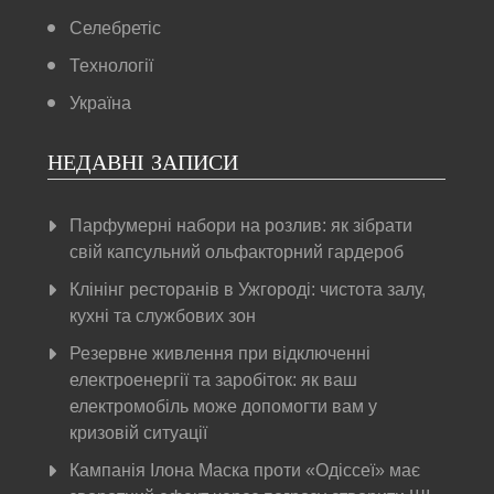
Селебретіс
Технології
Україна
НЕДАВНІ ЗАПИСИ
Парфумерні набори на розлив: як зібрати
свій капсульний ольфакторний гардероб
Клінінг ресторанів в Ужгороді: чистота залу,
кухні та службових зон
Резервне живлення при відключенні
електроенергії та заробіток: як ваш
електромобіль може допомогти вам у
кризовій ситуації
Кампанія Ілона Маска проти «Одіссеї» має