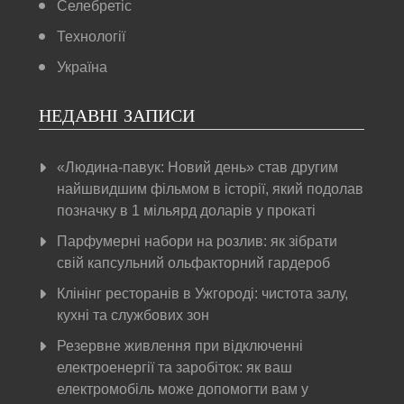
Селебретіс
Технології
Україна
НЕДАВНІ ЗАПИСИ
«Людина-павук: Новий день» став другим
найшвидшим фільмом в історії, який подолав
позначку в 1 мільярд доларів у прокаті
Парфумерні набори на розлив: як зібрати
свій капсульний ольфакторний гардероб
Клінінг ресторанів в Ужгороді: чистота залу,
кухні та службових зон
Резервне живлення при відключенні
електроенергії та заробіток: як ваш
електромобіль може допомогти вам у