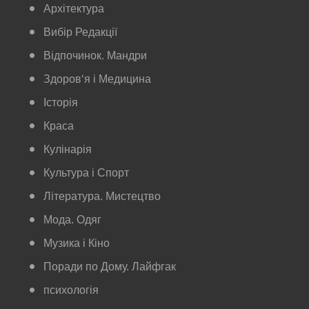
Архітектура
Вибір Редакції
Відпочинок. Мандри
Здоров‘я і Медицина
Історія
Краса
Кулінарія
Культура і Спорт
Література. Мистецтво
Мода. Одяг
Музика і Кіно
Поради по Дому. Лайфгак
психологія