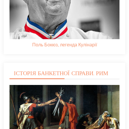
Поль Бокюз, легенда Кулінарії
ІСТОРІЯ БАНКЕТНОЇ СПРАВИ. РИМ