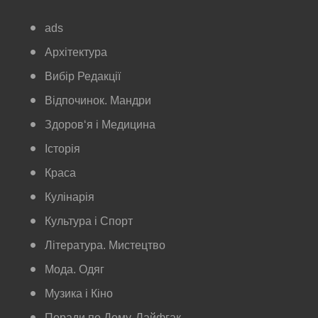
ads
Архітектура
Вибір Редакції
Відпочинок. Мандри
Здоров‘я і Медицина
Історія
Краса
Кулінарія
Культура і Спорт
Література. Мистецтво
Мода. Одяг
Музика і Кіно
Поради по Дому. Лайфгак