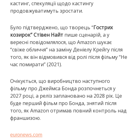
кастинг, спекуляції щодо кастингу
продовжуватимуть зростати.
Було підтверджено, що творець “
Гострих
козирок” Стівен Найт
пише сценарій, а у
вересні повідомлялося, що Amazon шукає
“свіже обличчя” на заміну Деніелу Крейгу після
того, як він відмовився від ролі після фільму “Не
час помирати” (2021).
Очікується, що виробництво наступного
фільму про Джеймса Бонда розпочнеться у
2027 році, а реліз заплановано на 2028 рік. Це
буде перший фільм про Бонда, знятий після
того, як Amazon отримав повний контроль над
франшизою.
euronews.com