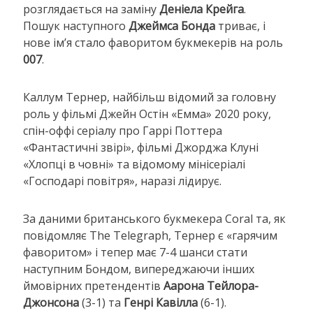
розглядається на заміну
Деніела Крейга
.
Пошук наступного
Джеймса Бонда
триває, і
нове ім’я стало фаворитом букмекерів на роль
007
.
Каллум Тернер, найбільш відомий за головну
роль у фільмі Джейн Остін «Емма» 2020 року,
спін-оффі серіалу про Гаррі Поттера
«Фантастичні звірі», фільмі Джорджа Клуні
«Хлопці в човні» та відомому мінісеріалі
«Господарі повітря», наразі лідирує.
За даними британського букмекера Coral та, як
повідомляє The Telegraph, Тернер є «гарячим
фаворитом» і тепер має 7-4 шанси стати
наступним Бондом, випереджаючи інших
ймовірних претендентів
Аарона Тейлора-
Джонсона
(3-1) та
Генрі Кавілла
(6-1).