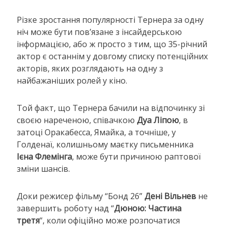
Різке зростання популярності Тернера за одну
ніч може бути пов’язане з інсайдерською
інформацією, або ж просто з тим, що 35-річний
актор є останнім у довгому списку потенційних
акторів, яких розглядають на одну з
найбажаніших ролей у кіно.
Той факт, що Тернера бачили на відпочинку зі
своєю нареченою, співачкою
Дуа Ліпою
, в
затоці Оракабесса, Ямайка, а точніше, у
Голденаї, колишньому маєтку письменника
Ієна Флемінга
, може бути причиною раптової
зміни шансів.
Доки режисер фільму “Бонд 26”
Дені Вільнев
не
завершить роботу над “
Дюною: Частина
третя
“, коли офіційно може розпочатися