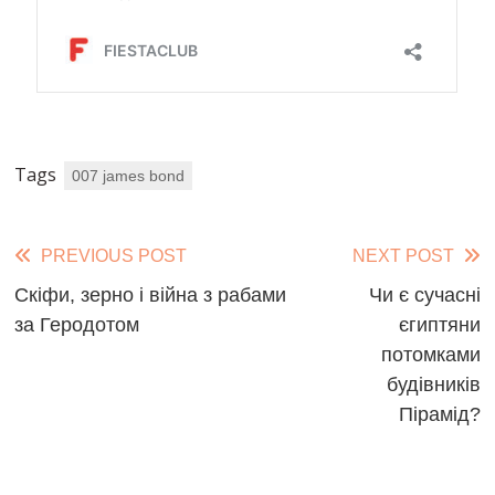
Tags
007 james bond
Read
PREVIOUS POST
NEXT POST
more
Скіфи, зерно і війна з рабами
Чи є сучасні
за Геродотом
єгиптяни
articles
потомками
будівників
Пірамід?