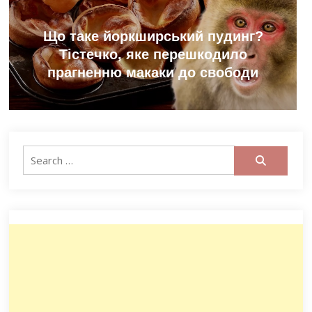
Що таке йоркширський пудинг?
Тістечко, яке перешкодило
прагненню макаки до свободи
Search
for: