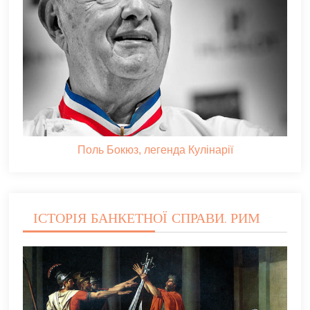
Поль Бокюз, легенда Кулінарії
ІСТОРІЯ БАНКЕТНОЇ СПРАВИ. РИМ