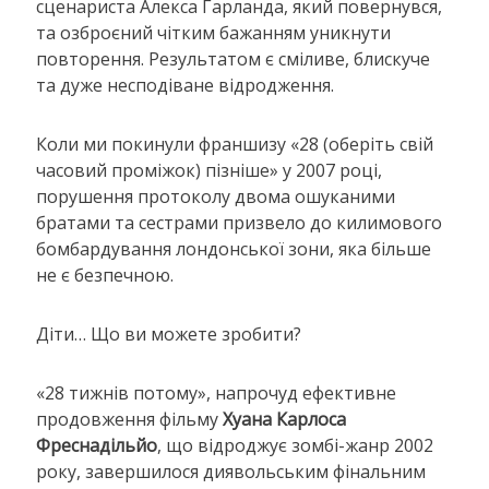
сценариста Алекса Гарланда, який повернувся,
та озброєний чітким бажанням уникнути
повторення. Результатом є сміливе, блискуче
та дуже несподіване відродження.
Коли ми покинули франшизу «28 (оберіть свій
часовий проміжок) пізніше» у 2007 році,
порушення протоколу двома ошуканими
братами та сестрами призвело до килимового
бомбардування лондонської зони, яка більше
не є безпечною.
Діти… Що ви можете зробити?
«28 тижнів потому», напрочуд ефективне
продовження фільму
Хуана Карлоса
Фреснадільйо
, що відроджує зомбі-жанр 2002
року, завершилося диявольським фінальним