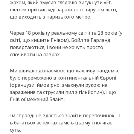
жахом, який змусив глядачів вигукнути «Et,
merde» при вигляді зараженого вірусом люті,
що виходить з паризького метро.
Через 18 років (у реальному світі) та 28 років (у
світі, що кишить Гнівом), Бойл та Гарланд
повертаються, і вони не хочуть просто
спочивати на лаврах.
Ми швидко дізнаємося, що жахливу пандемію
було переможено в континентальній Європі
(французи, ймовірно, змахнули рукою на
зараження та струсили пил з гільйотин), і що
Гнів обмежений Блайті.
Їм справді не вдається знайти перепочинок… І
в багатьох аспектах саме в цьому і полягає
суть.