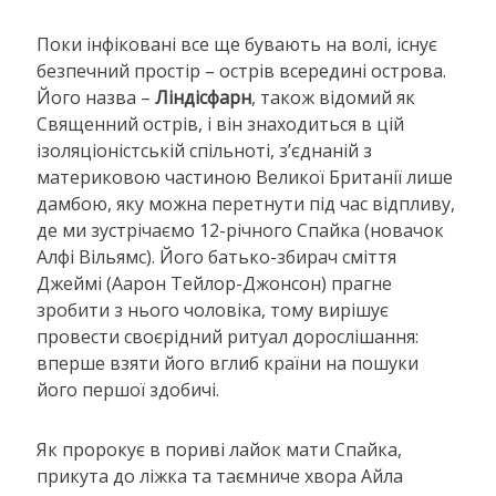
Поки інфіковані все ще бувають на волі, існує
безпечний простір – острів всередині острова.
Його назва –
Ліндісфарн
, також відомий як
Священний острів, і він знаходиться в цій
ізоляціоністській спільноті, з’єднаній з
материковою частиною Великої Британії лише
дамбою, яку можна перетнути під час відпливу,
де ми зустрічаємо 12-річного Спайка (новачок
Алфі Вільямс). Його батько-збирач сміття
Джеймі (Аарон Тейлор-Джонсон) прагне
зробити з нього чоловіка, тому вирішує
провести своєрідний ритуал дорослішання:
вперше взяти його вглиб країни на пошуки
його першої здобичі.
Як пророкує в пориві лайок мати Спайка,
прикута до ліжка та таємниче хвора Айла