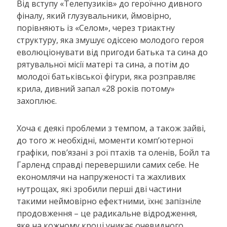
Від вступу «Телепузиків» до героїчно дивного
фіналу, який глузувальники, ймовірно,
порівняють із «Селом», через триактну
структуру, яка змушує одіссею молодого героя
еволюціонувати від пригоди батька та сина до
рятувальної місії матері та сина, а потім до
молодої батьківської фігури, яка розправляє
крила, дивний запал «28 років потому»
захоплює.
Хоча є деякі проблеми з темпом, а також зайві,
до того ж необхідні, моменти комп’ютерної
графіки, пов’язані з рої птахів та оленів, Бойл та
Гарленд справді перевершили самих себе. Не
економлячи на напруженості та жахливих
нутрощах, які зробили перші дві частини
такими неймовірно ефектними, їхнє запізніле
продовження – це радикальне відродження,
яке на кожному кроці уникає очевидного.