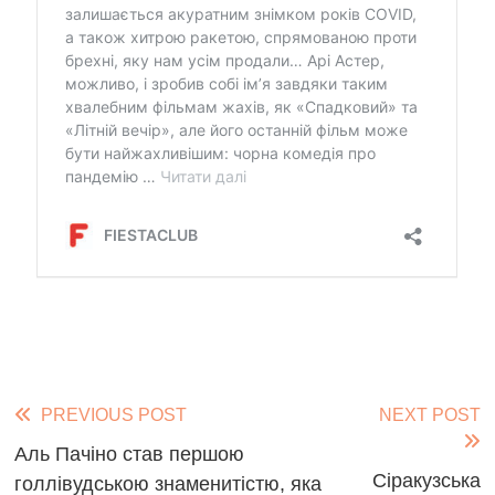
Read
PREVIOUS POST
NEXT POST
more
Аль Пачіно став першою
Сіракузська
голлівудською знаменитістю, яка