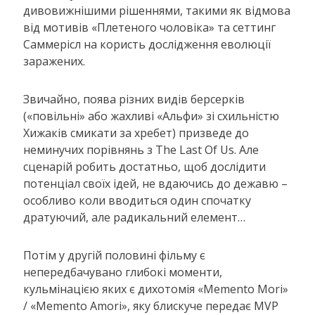
дивовижнішими рішеннями, такими як відмова
від мотивів «Плетеного чоловіка» та сеттинг
Саммерісл на користь дослідження еволюції
заражених.
Звичайно, поява різних видів берсерків
(«повільні» або жахливі «Альфи» зі схильністю
Хижаків смикати за хребет) призведе до
неминучих порівнянь з The Last Of Us. Але
сценарій робить достатньо, щоб дослідити
потенціал своїх ідей, не вдаючись до дежавю –
особливо коли вводиться один спочатку
дратуючий, але радикальний елемент…
Потім у другій половині фільму є
непередбачувано глибокі моменти,
кульмінацією яких є дихотомія «Memento Mori»
/ «Memento Amori», яку блискуче передає MVP