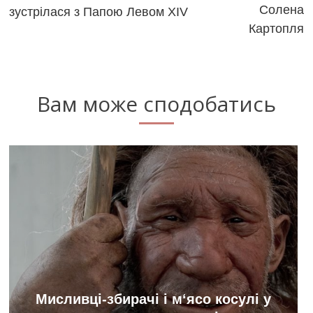
articles
Солена
зустрілася з Папою Левом XIV
Картопля
Вам може сподобатись
Мисливці-збирачі і м‘ясо косулі у