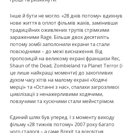
Інше й бути не могло. «28 днів потому» вдихнув
нове життя в оплот фільмів жахів, замінивши
традиційних оживлених трупів стрімкими
зараженими Rage. Більше двох десятиліть
потому зомбі заполонили екрани та стали
повсюдними – до межі виснаження. Від
пропозицій на великому екрані франшизи Rec,
Shaun of the Dead, Zombieland та Planet Terror (і
це лише найкращі моменти) до захопливих
духом часу хітів на малому екрані «Ходячі
мерці» та «Останні з нас», спалахи загрозливої ​​
цивілізації з ненажерливими ходячими,
повзучими та кусючими стали мейнстрімом.
Єдиний шлях був уперед. І з моменту виходу
фільму «28 тижнів потому» 2007 року багато
чого сталося – а саме Brexit та всесвітня