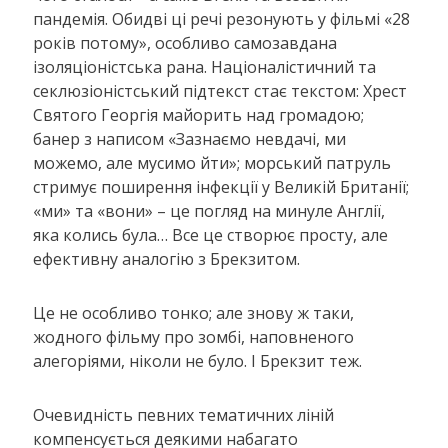
пандемія. Обидві ці речі резонують у фільмі «28
років потому», особливо самозавдана
ізоляціоністська рана. Націоналістичний та
секлюзіоністський підтекст стає текстом: Хрест
Святого Георгія майорить над громадою;
банер з написом «Зазнаємо невдачі, ми
можемо, але мусимо йти»; морський патруль
стримує поширення інфекції у Великій Британії;
«ми» та «вони» – це погляд на минуле Англії,
яка колись була… Все це створює просту, але
ефективну аналогію з Брекзитом.
Це не особливо тонко; але знову ж таки,
жодного фільму про зомбі, наповненого
алегоріями, ніколи не було. І Брекзит теж.
Очевидність певних тематичних ліній
компенсується деякими набагато