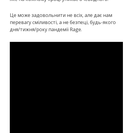
Це може задовольнити не всіх, але дає нам
перевагу сміливості, а не безпеці, будь-якого
дня/тижня/року пандемії Rage.