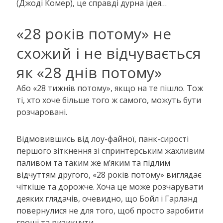
(Джоді Комер), це справді дурна ідея…
«28 років потому» не
схожий і не відчувається
як «28 днів потому»
Або «28 тижнів потому», якщо на те пішло. Тож
ті, хто хоче більше того ж самого, можуть бути
розчаровані.
Відмовившись від лоу-файної, панк-сирості
першого зіткнення зі спринтерським жахливим
паливом та таким же м’яким та підлим
відчуттям другого, «28 років потому» виглядає
чіткіше та дорожче. Хоча це може розчарувати
деяких глядачів, очевидно, що Бойл і Гарланд
повернулися не для того, щоб просто заробити
гроші та ризикнути.