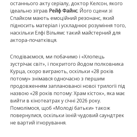
останнього акту серіалу, доктор Келсон, якого
ідеально зіграв
Рейф Файнс
. Його сцени зі
Спайком мають емоційний резонанс, який
підносить матеріал і ускладнює розуміння того,
наскільки Елфі Вільямс такий майстерний для
актора-початківця.
Сподіваємося, ми побачимо і «Хлопець
зустрічає світ», і покритого йодом полковника
Курца, скоро виграють, оскільки «28 років
потому» знімався одночасно з першим
продовженням запланованої нової трилогії під
назвою «28 років потому: Храм кісток», яка має
вийти в кінотеатрах у січні 2026 року.
Помолімося, щоб «Молоді батьки» також
повернулися, оскільки їхній чудовий саундтрек
не вартий ігнорування.