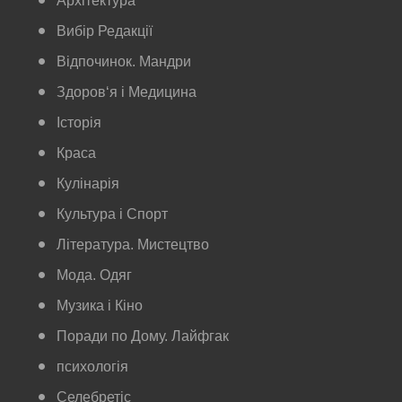
Архітектура
Вибір Редакції
Відпочинок. Мандри
Здоров‘я і Медицина
Історія
Краса
Кулінарія
Культура і Спорт
Література. Мистецтво
Мода. Одяг
Музика і Кіно
Поради по Дому. Лайфгак
психологія
Селебретіс