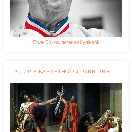
Поль Бокюз, легенда Кулінарії
ІСТОРІЯ БАНКЕТНОЇ СПРАВИ. РИМ