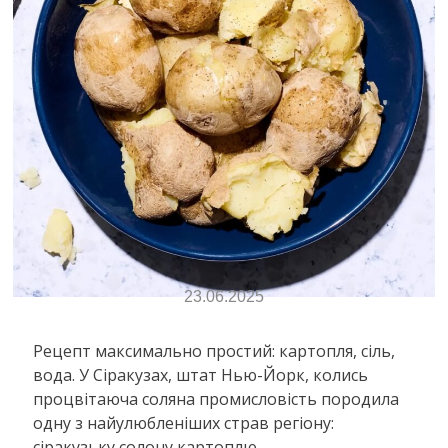
ВИБІР РЕДАКЦІЇ
КУЛІНАРІЯ
Сіракузська Солена Картопля
23.06.2025
Рецепт максимально простий: картопля, сіль,
вода. У Сіракузах, штат Нью-Йорк, колись
процвітаюча соляна промисловість породила
одну з найулюбленіших страв регіону:
сіракузьку солону картоплю.