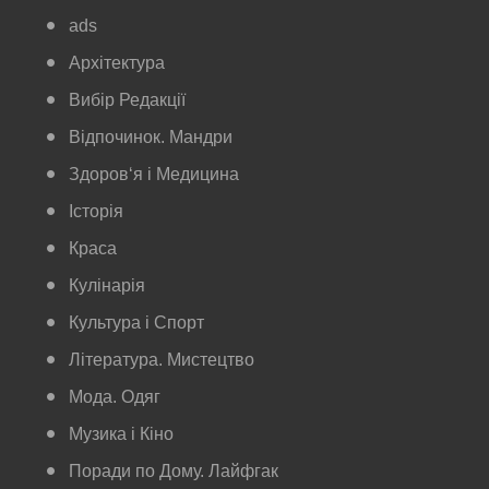
ads
Архітектура
Вибір Редакції
Відпочинок. Мандри
Здоров‘я і Медицина
Історія
Краса
Кулінарія
Культура і Спорт
Література. Мистецтво
Мода. Одяг
Музика і Кіно
Поради по Дому. Лайфгак