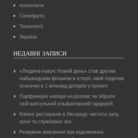
психологія
Селебретіс
Технології
Україна
НЕДАВНІ ЗАПИСИ
«Людина-павук: Новий день» став другим
найшвидшим фільмом в історії, який подолав
позначку в 1 мільярд доларів у прокаті
Парфумерні набори на розлив: як зібрати
свій капсульний ольфакторний гардероб
Клінінг ресторанів в Ужгороді: чистота залу,
кухні та службових зон
Резервне живлення при відключенні