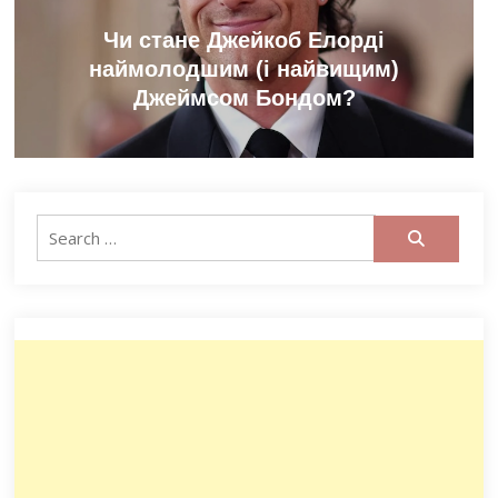
Чи стане Джейкоб Елорді
наймолодшим (і найвищим)
Джеймсом Бондом?
Search
for: