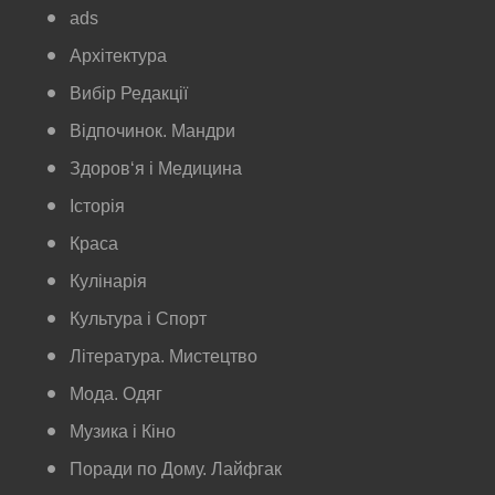
ads
Архітектура
Вибір Редакції
Відпочинок. Мандри
Здоров‘я і Медицина
Історія
Краса
Кулінарія
Культура і Спорт
Література. Мистецтво
Мода. Одяг
Музика і Кіно
Поради по Дому. Лайфгак