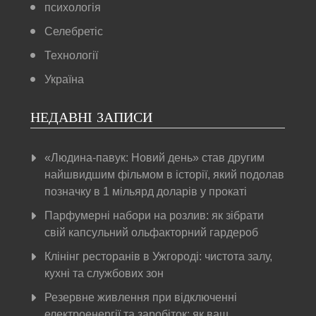
психологія
Селебретіс
Технології
Україна
НЕДАВНІ ЗАПИСИ
«Людина-павук: Новий день» став другим
найшвидшим фільмом в історії, який подолав
позначку в 1 мільярд доларів у прокаті
Парфумерні набори на розлив: як зібрати
свій капсульний ольфакторний гардероб
Клінінг ресторанів в Ужгороді: чистота залу,
кухні та службових зон
Резервне живлення при відключенні
електроенергії та заробіток: як ваш