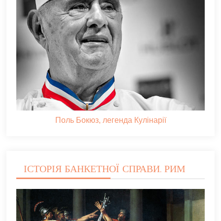
Поль Бокюз, легенда Кулінарії
ІСТОРІЯ БАНКЕТНОЇ СПРАВИ. РИМ