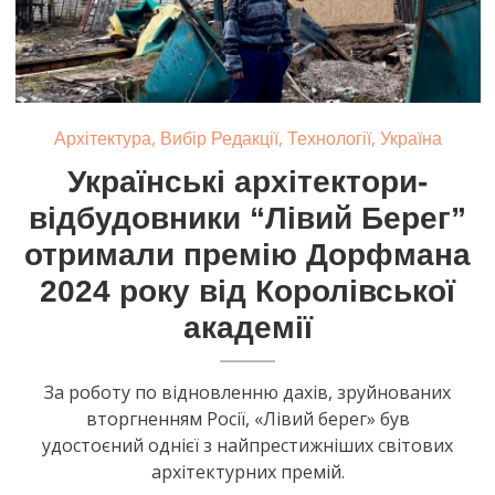
,
,
,
Архітектура
Вибір Редакції
Технології
Україна
Українські архітектори-
відбудовники “Лівий Берег”
отримали премію Дорфмана
2024 року від Королівської
академії
За роботу по відновленню дахів, зруйнованих
вторгненням Росії, «Лівий берег» був
удостоєний однієї з найпрестижніших світових
архітектурних премій.