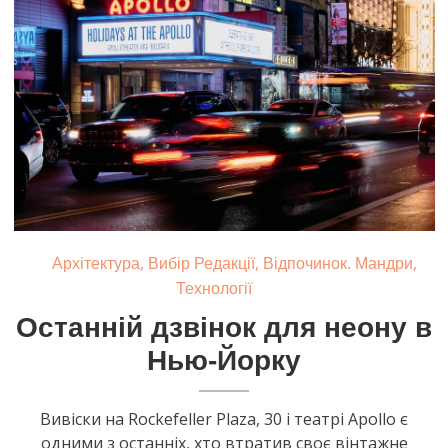
,
,
,
Архітектура
Вибір Редакції
Відпочинок. Мандри
Технології
Останній дзвінок для неону в
Нью-Йорку
Вивіски на Rockefeller Plaza, 30 і театрі Apollo є
одними з останніх, хто втратив своє вінтажне