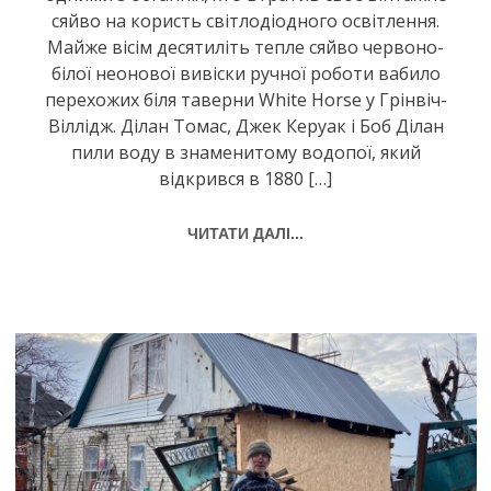
сяйво на користь світлодіодного освітлення.
Майже вісім десятиліть тепле сяйво червоно-
білої неонової вивіски ручної роботи вабило
перехожих біля таверни White Horse у Грінвіч-
Віллідж. Ділан Томас, Джек Керуак і Боб Ділан
пили воду в знаменитому водопої, який
відкрився в 1880 […]
ЧИТАТИ ДАЛІ...