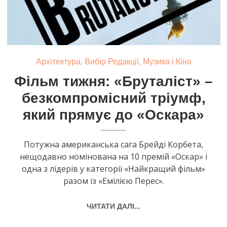
,
,
Архітектура
Вибір Редакції
Музика і Кіно
Фільм тижня: «Бруталіст» –
безкомпромісний тріумф,
який прямує до «Оскара»
Потужна американська сага Брейді Корбета,
нещодавно номінована на 10 премій «Оскар» і
одна з лідерів у категорії «Найкращий фільм»
разом із «Емілією Перес».
ЧИТАТИ ДАЛІ...