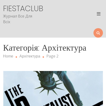
Skip
FIESTACLUB
to
content
Журнал Все Для
Всіх
Категорія: Архітектура
Page 2
Home
Архітектура