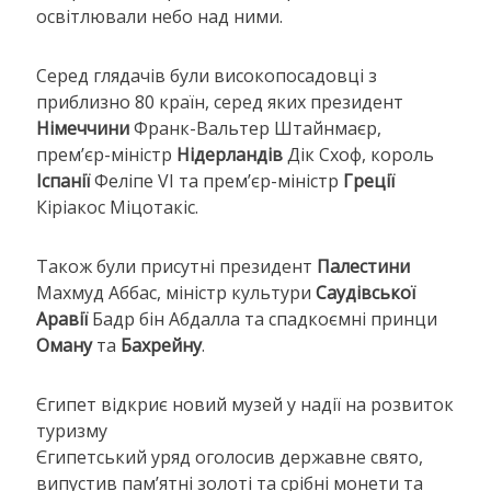
освітлювали небо над ними.
Серед глядачів були високопосадовці з
приблизно 80 країн, серед яких президент
Німеччини
Франк-Вальтер Штайнмаєр,
прем’єр-міністр
Нідерландів
Дік Схоф, король
Іспанії
Феліпе VI та прем’єр-міністр
Греції
Кіріакос Міцотакіс.
Також були присутні президент
Палестини
Махмуд Аббас, міністр культури
Саудівської
Аравії
Бадр бін Абдалла та спадкоємні принци
Оману
та
Бахрейну
.
Єгипет відкриє новий музей у надії на розвиток
туризму
Єгипетський уряд оголосив державне свято,
випустив пам’ятні золоті та срібні монети та