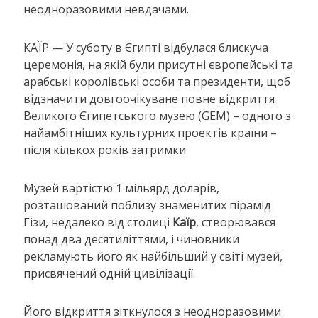
неодноразовими невдачами.
КАЇР — У суботу в Єгипті відбулася блискуча
церемонія, на якій були присутні європейські та
арабські королівські особи та президенти, щоб
відзначити довгоочікуване повне відкриття
Великого Єгипетського музею (GEM) – одного з
найамбітніших культурних проектів країни –
після кількох років затримки.
Музей вартістю 1 мільярд доларів,
розташований поблизу знаменитих пірамід
Гізи, недалеко від столиці
Каїр
, створювався
понад два десятиліттями, і чиновники
рекламують його як найбільший у світі музей,
присвячений одній цивілізації.
Його відкриття зіткнулося з неодноразовими