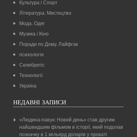
Культура і Спорт
Література. Мистецтво
Мода. Одяг
Музика і Кіно
Поради по Дому. Лайфгак
психологія
Селебретіс
Технології
Україна
НЕДАВНІ ЗАПИСИ
«Людина-павук: Новий день» став другим
найшвидшим фільмом в історії, який подолав
позначку в 1 мільярд доларів у прокаті