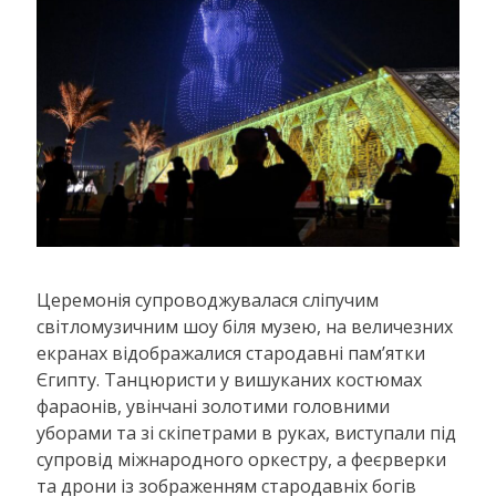
Церемонія супроводжувалася сліпучим
світломузичним шоу біля музею, на величезних
екранах відображалися стародавні пам’ятки
Єгипту. Танцюристи у вишуканих костюмах
фараонів, увінчані золотими головними
уборами та зі скіпетрами в руках, виступали під
супровід міжнародного оркестру, а феєрверки
та дрони із зображенням стародавніх богів