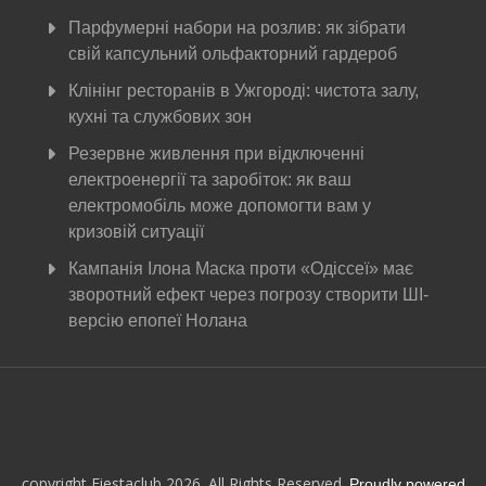
Парфумерні набори на розлив: як зібрати
свій капсульний ольфакторний гардероб
Клінінг ресторанів в Ужгороді: чистота залу,
кухні та службових зон
Резервне живлення при відключенні
електроенергії та заробіток: як ваш
електромобіль може допомогти вам у
кризовій ситуації
Кампанія Ілона Маска проти «Одіссеї» має
зворотний ефект через погрозу створити ШІ-
версію епопеї Нолана
copyright Fiestaclub 2026. All Rights Reserved.
Proudly powered