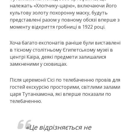
належать «Хлопчику-царю», включаючи його
культову золоту похоронну маску, будуть
представлені разом у повному обсязі вперше з
моменту відкриття гробниці в 1922 році.
Хоча багато експонатів раніше були виставлені
в тісному столітньому Єгипетському музеї в
центрі Каїра, деякі предмети залишалися
замкненими у сховищах.
Після церемонії Сісі по телебаченню провів для
гостей екскурсію просторими, світлими залами
царя Тутанхамона, які вперше показали по
телебаченню.
«Це відрізняється не