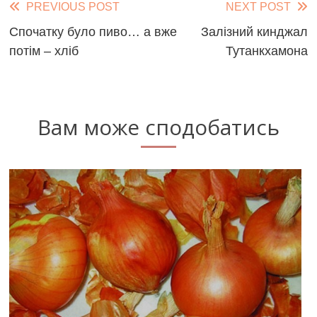
Read
PREVIOUS POST
NEXT POST
more
Спочатку було пиво… а вже
Залізний кинджал
потім – хліб
Тутанкхамона
articles
Вам може сподобатись