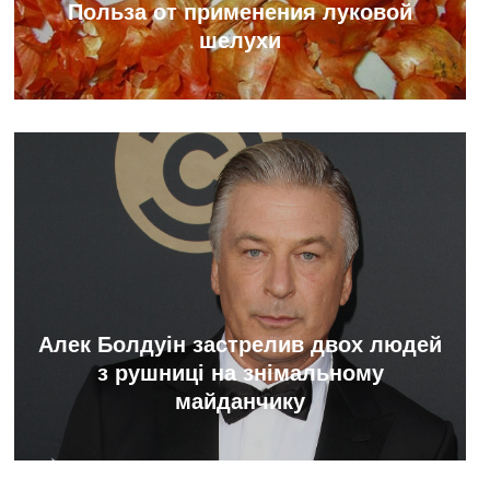
Польза от применения луковой
шелухи
Алек Болдуін застрелив двох людей
з рушниці на знімальному
майданчику