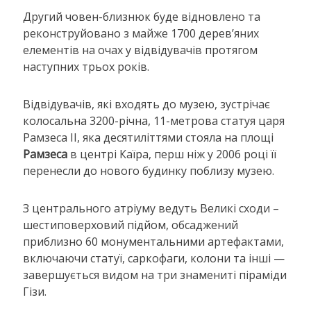
Другий човен-близнюк буде відновлено та
реконструйовано з майже 1700 дерев’яних
елементів на очах у відвідувачів протягом
наступних трьох років.
Відвідувачів, які входять до музею, зустрічає
колосальна 3200-річна, 11-метрова статуя царя
Рамзеса II, яка десятиліттями стояла на площі
Рамзеса
в центрі Каїра, перш ніж у 2006 році її
перенесли до нового будинку поблизу музею.
З центрального атріуму ведуть Великі сходи –
шестиповерховий підйом, обсаджений
приблизно 60 монументальними артефактами,
включаючи статуї, саркофаги, колони та інші —
завершується видом на три знамениті піраміди
Гізи.