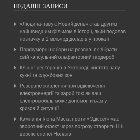
НЕДАВНІ ЗАПИСИ
«Людина-павук: Новий день» став другим
найшвидшим фільмом в історії, який подолав
позначку в 1 мільярд доларів у прокаті
Парфумерні набори на розлив: як зібрати
свій капсульний ольфакторний гардероб
Клінінг ресторанів в Ужгороді: чистота залу,
кухні та службових зон
Резервне живлення при відключенні
електроенергії та заробіток: як ваш
електромобіль може допомогти вам у
кризовій ситуації
Кампанія Ілона Маска проти «Одіссеї» має
зворотний ефект через погрозу створити ШІ-
версію епопеї Нолана