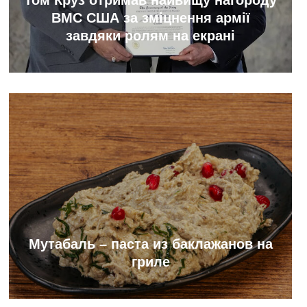
Том Круз отримав найвищу нагороду
ВМС США за зміцнення армії
завдяки ролям на екрані
Мутабаль – паста из баклажанов на
гриле