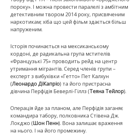
пороку». І можна провести паралелі з амбітним
детективним твором 2014 року, присвяченим
наркотикам; хіба що цей фільм здається більш
напруженим.
Історія починається на мексиканському
кордоні, де радикальна група мстителів
«Французькі 75» проводить рейд на центр
утримання мігрантів. Серед членів групи –
експерт з вибухівки «Гетто» Пет Калхун
(
Леонардо ДіКапріо
) та його пристрасна
дівчина Перфідія Беверлі-Гіллз (
Теяна Тейлор
).
Операція йде за планом, але Перфідія заганяє
командира табору, полковника Стівена Дж.
Локджо (
Шон Пенн
). Вона залишає враження
на нього. І на його промежину.