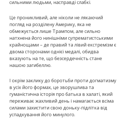
сильними людьми, насправді слабкі.
Це проникливий, але ніколи не лякаючий
погляд на розділену Америку, яка не
обмежується лише Трампом, але сильно
натхнена його нинішніми супрематистськими
крайнощами – де правий та лівий екстремізм є
двома сторонами однієї медалі, обидва
вказують на те, що безсердечність стане
нашою загибеллю.
І окрім заклику до боротьби проти догматизму
в усіх його формах, це зворушлива та
гуманістична історія про батька в халаті, який
переживає жахливий день і намагається всіма
силами захистити свою доньку-підлітка від
успадкування його минулого.