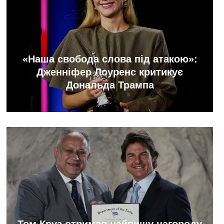
«Наша свобода слова під атакою»:
Дженніфер Лоуренс критикує
Дональда Трампа