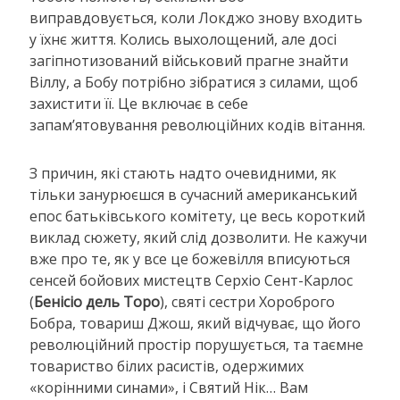
виправдовується, коли Локджо знову входить
у їхнє життя. Колись выхолощений, але досі
загіпнотизований військовий прагне знайти
Віллу, а Бобу потрібно зібратися з силами, щоб
захистити її. Це включає в себе
запам’ятовування революційних кодів вітання.
З причин, які стають надто очевидними, як
тільки занурюєшся в сучасний американський
епос батьківського комітету, це весь короткий
виклад сюжету, який слід дозволити. Не кажучи
вже про те, як у все це божевілля вписуються
сенсей бойових мистецтв Серхіо Сент-Карлос
(
Бенісіо дель Торо
), святі сестри Хороброго
Бобра, товариш Джош, який відчуває, що його
революційний простір порушується, та таємне
товариство білих расистів, одержимих
«корінними синами», і Святий Нік… Вам