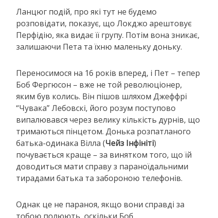
Ланцюг подій, про які тут не будемо
розповідати, показує, що Локджо арештовує
Перфідію, яка видає її групу. Потім вона зникає,
залишаючи Пета та їхню маленьку доньку.
Переносимося на 16 років вперед, і Пет – тепер
Боб Фергюсон – вже не той революціонер,
яким був колись. Він пішов шляхом Джеффрі
“Чувака” Лебовскі, його розум поступово
випалювався через велику кількість дурнів, що
тримаються пінцетом. Донька розпатланого
батька-одинака Вілла (
Чейз Інфініті
)
почувається краще – за винятком того, що їй
доводиться мати справу з параноїдальними
тирадами батька та забороною телефонів.
Однак це не параноя, якщо вони справді за
тобою полюють, оскільки Боб