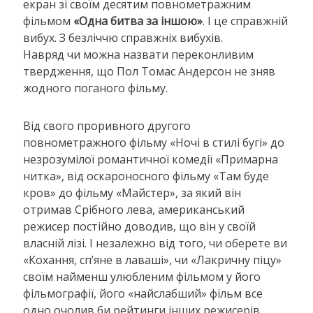
екран зі своїм десятим повнометражним
фільмом
«Одна битва за іншою»
. І це справжній
вибух. З безліччю справжніх вибухів.
Навряд чи можна назвати переконливим
твердження, що Пол Томас Андерсон не зняв
жодного поганого фільму.
Від свого проривного другого
повнометражного фільму «Ночі в стилі бугі» до
незрозумілої романтичної комедії «Примарна
нитка», від оскароносного фільму «Там буде
кров» до фільму «Майстер», за який він
отримав Срібного лева, американський
режисер постійно доводив, що він у своїй
власній лізі. І незалежно від того, чи оберете ви
«Кохання, сп’яне в лаваші», чи «Лакричну піцу»
своїм найменш улюбленим фільмом у його
фільмографії, його «найслабший» фільм все
одно очолив би рейтинги інших режисерів.