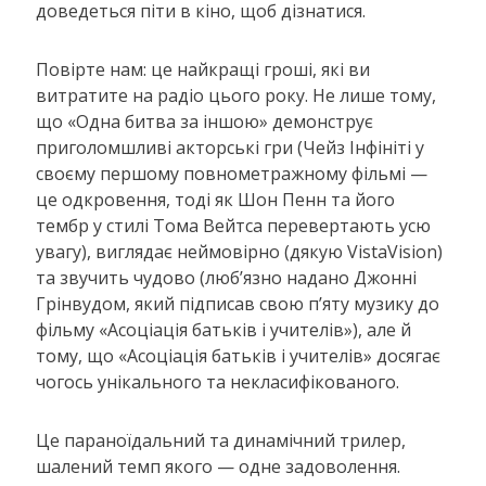
доведеться піти в кіно, щоб дізнатися.
Повірте нам: це найкращі гроші, які ви
витратите на радіо цього року. Не лише тому,
що «Одна битва за іншою» демонструє
приголомшливі акторські гри (Чейз Інфініті у
своєму першому повнометражному фільмі —
це одкровення, тоді як Шон Пенн та його
тембр у стилі Тома Вейтса перевертають усю
увагу), виглядає неймовірно (дякую VistaVision)
та звучить чудово (люб’язно надано Джонні
Грінвудом, який підписав свою п’яту музику до
фільму «Асоціація батьків і учителів»), але й
тому, що «Асоціація батьків і учителів» досягає
чогось унікального та некласифікованого.
Це параноїдальний та динамічний трилер,
шалений темп якого — одне задоволення.