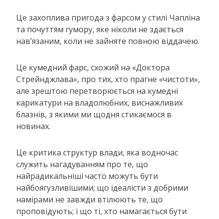
Це захоплива пригода з фарсом у стилі Чапліна
та почуттям гумору, яке ніколи не здається
нав’язаним, коли не зайняте повною віддачею.
Це кумедний фарс, схожий на «Доктора
Стрейнджлава», про тих, хто прагне «чистоти»,
але зрештою перетворюється на кумедні
карикатури на владолюбних, виснажливих
блазнів, з якими ми щодня стикаємося в
новинах.
Це критика структур влади, яка водночас
служить нагадуванням про те, що
найрадикальніші часто можуть бути
найбоягузливішими; що ідеалісти з добрими
намірами не завжди втілюють те, що
проповідують; і що ті, хто намагається бути