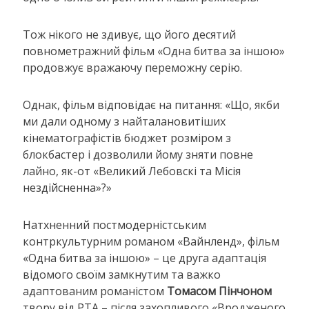
Тож нікого не здивує, що його десятий
повнометражний фільм «Одна битва за іншою»
продовжує вражаючу переможну серію.
Однак, фільм відповідає на питання: «Що, якби
ми дали одному з найталановитіших
кінематографістів бюджет розміром з
блокбастер і дозволили йому зняти повне
лайно, як-от «Великий Лебовскі та Місія
нездійсненна»?»
Натхненний постмодерністським
контркультурним романом «Вайнленд», фільм
«Одна битва за іншою» – це друга адаптація
відомого своїм замкнутим та важко
адаптованим романістом
Томасом Пінчоном
твору від PTA – після захопливого «Вродженого