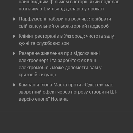
найшвидшим фільмом в історії, який подолав
позначку в 1 мільярд доларів у прокаті
Парфумерні набори на розлив: як зібрати
свій капсульний ольфакторний гардероб
Клінінг ресторанів в Ужгороді: чистота залу,
кухні та службових зон
Резервне живлення при відключенні
електроенергії та заробіток: як ваш
електромобіль може допомогти вам у
кризовій ситуації
Кампанія Ілона Маска проти «Одіссеї» має
зворотний ефект через погрозу створити ШІ-
версію епопеї Нолана