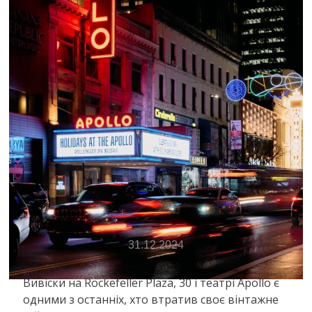
АРХІТЕКТУРА
ВИБІР РЕДАКЦІЇ
ВІДПОЧИНОК. МАНДРИ
ТЕХНОЛОГІЇ
Останній дзвінок для неону в Нью-
Йорку
31.12.2024
Вивіски на Rockefeller Plaza, 30 і театрі Apollo є
одними з останніх, хто втратив своє вінтажне