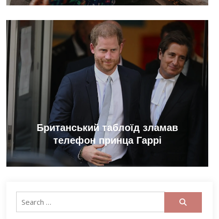
Британський таблоїд зламав
телефон принца Гаррі
Search
for: