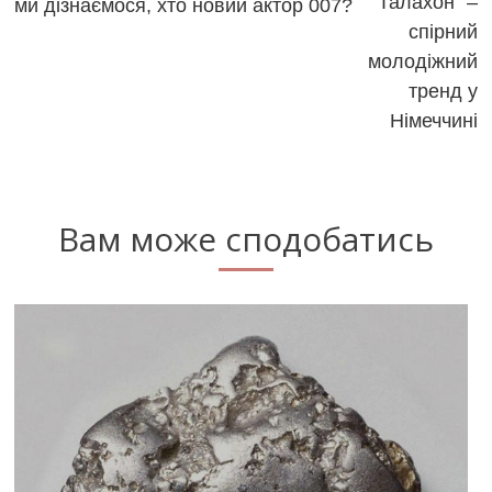
“Талахон” –
ми дізнаємося, хто новий актор 007?
articles
спірний
молодіжний
тренд у
Німеччині
Вам може сподобатись