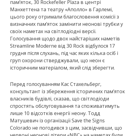
пам’яток, 30 Rockefeller Plaza в центрі
Манхеттена та театру «Аполло» в Гарлемі,
цього року отримали благословення комісії з
визначних пам’яток замінити неонові трубки у
своїх наметах на світлодіодні версії.
Голосування щодо двох найстаріших наметів
Streamline Moderne від 30 Rock відбулося 17
грудня після слухань, під час яких кілька осіб і
груп охорони стверджували, що неон є
історичним матеріалом, який слід зберегти.
Перед голосуванням Кас Стахельберг,
консультант із збереження історичних пам’яток
власників будівлі, сказав, що світлодіоди
спростять обслуговування та споживатимуть
лише 10 відсотків енергії неону. Тодд
Матушевич із організації Save the Signs
Colorado не погодився з цим, засвідчивши, що
червоні неонові літери «NBC» на наметах були