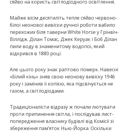
сяйво на користь світлодіодного освітлення.
Майже вісім десятиліть тепле сяйво червоно-
білої неонової вивіски ручної роботи вабило
перехожих біля таверни White Horse у Грінвіч-
Віллідж. Ділан Томас, Джек Керуак і Боб Ділан
пили воду в знаменитому водопої, який
відкрився в 1880 році.
Але цього року знак раптово померк. Навесні
«Білий кінь» зняв свою неонову вивіску 1946
року і замінив її копією, яка підсвічується не
газом, а світлодіодами.
Традиціоналісти відразу ж почали лютувати
проти припинення світла, і послідував лист-
попередження власнику будівлі від Комісії зі
збереження пам’яток Нью-Йорка. Оскільки