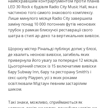
найяскравішим контраргументом проти планів
LED 30 Rock є будівля Radio City Music Hall, яка є
частиною того самого знакового комплексу.
Лише минулого місяця Radio City завершила
заміну понад 10 000 погонних футів неонових
трубок у рамках блискучої реставрації свого
шатра в стилі ар-деко та вертикальних вивісок.
Щороку містер Рінальді публікує допис у блозі,
де хвалить неонові вивіски, загибель яких
привернула його увагу за попередні 12 місяців.
Цьогорічний список із 15 включатиме вивіски
бару Subway Inn, бару та ресторану Smith’s і
секс-шопу Playpen, усі з яких роками
освітлювали Мідтаун певним застарілим
шиком.
Такі знаки, можливо, сприймаються як