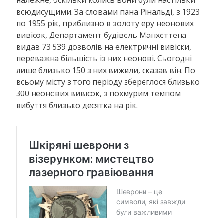
належне, оскільки колись вони були настільки
всюдисущими. За словами пана Рінальді, з 1923
по 1955 рік, приблизно в золоту еру неонових
вивісок, Департамент будівель Манхеттена
видав 73 539 дозволів на електричні вивіски,
переважна більшість із них неонові. Сьогодні
лише близько 150 з них вижили, сказав він. По
всьому місту з того періоду збереглося близько
300 неонових вивісок, з похмурим темпом
вибуття близько десятка на рік.