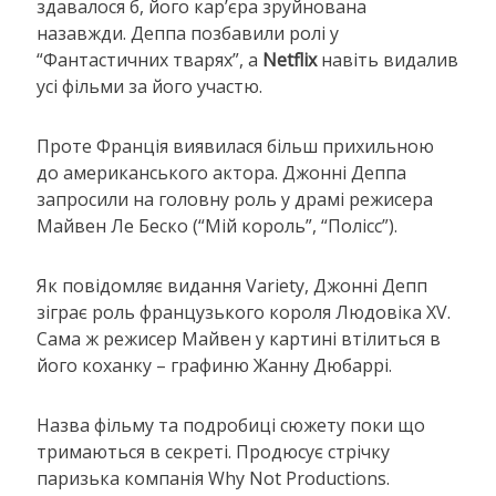
здавалося б, його кар’єра зруйнована
назавжди. Деппа позбавили ролі у
“Фантастичних тварях”, а
Netflix
навіть видалив
усі фільми за його участю.
Проте Франція виявилася більш прихильною
до американського актора. Джонні Деппа
запросили на головну роль у драмі режисера
Майвен Ле Беско (“Мій король”, “Полісс”).
Як повідомляє видання Variety, Джонні Депп
зіграє роль французького короля Людовіка XV.
Сама ж режисер Майвен у картині втілиться в
його коханку – графиню Жанну Дюбаррі.
Назва фільму та подробиці сюжету поки що
тримаються в секреті. Продюсує стрічку
паризька компанія Why Not Productions.