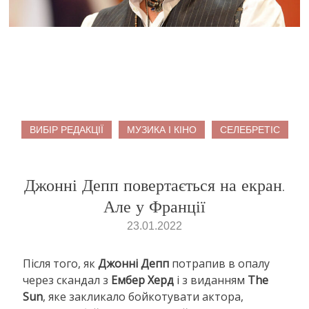
ВИБІР РЕДАКЦІЇ
МУЗИКА І КІНО
СЕЛЕБРЕТІС
Джонні Депп повертається на екран.
Але у Франції
23.01.2022
Після того, як
Джонні Депп
потрапив в опалу
через скандал з
Ембер Херд
і з виданням
The
Sun
, яке закликало бойкотувати актора,