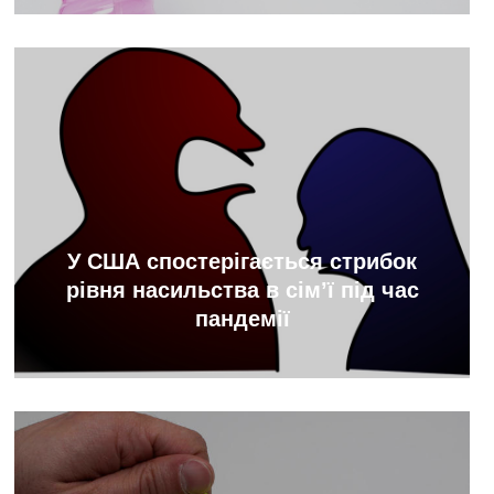
У США спостерігається стрибок
рівня насильства в сім’ї під час
пандемії