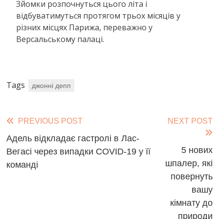
Зйомки розпочнуться цього літа і
відбуватимуться протягом трьох місяців у
різних місцях Парижа, переважно у
Версальському палаці.
Tags
джонні депп
Read
PREVIOUS POST
NEXT POST
more
Адель відкладає гастролі в Лас-
5 нових
Вегасі через випадки COVID-19 у її
articles
шпалер, які
команді
повернуть
вашу
кімнату до
природи