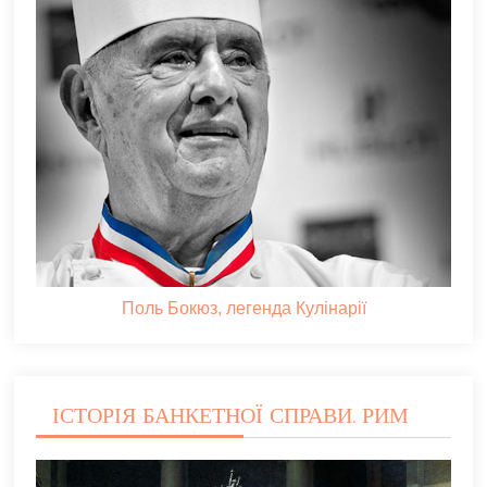
Поль Бокюз, легенда Кулінарії
ІСТОРІЯ БАНКЕТНОЇ СПРАВИ. РИМ