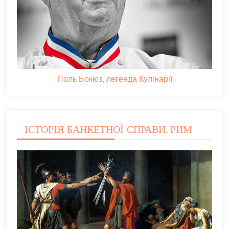
Поль Бокюз, легенда Кулінарії
ІСТОРІЯ БАНКЕТНОЇ СПРАВИ. РИМ