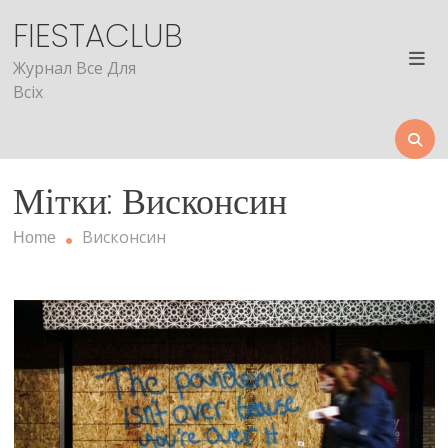
Skip
FIESTACLUB
to
content
Журнал Все Для
Всіх
Мітки: Висконсин
Висконсин
Home