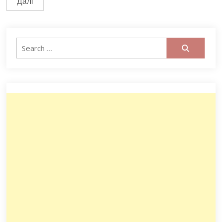
Далі
записів
Search
for: