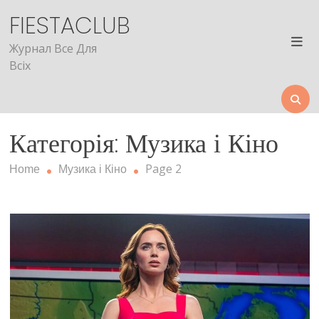
Skip
FIESTACLUB
to
content
Журнал Все Для
Всіх
Категорія: Музика і Кіно
Page 2
Home
Музика і Кіно