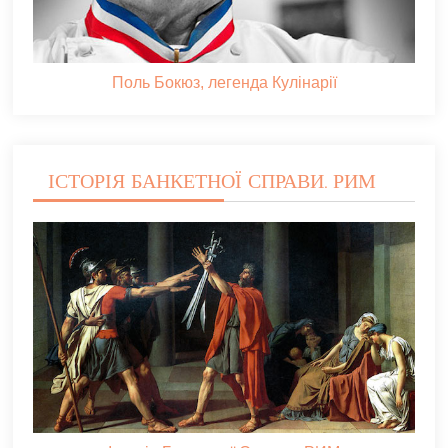
Поль Бокюз, легенда Кулінарії
ІСТОРІЯ БАНКЕТНОЇ СПРАВИ. РИМ