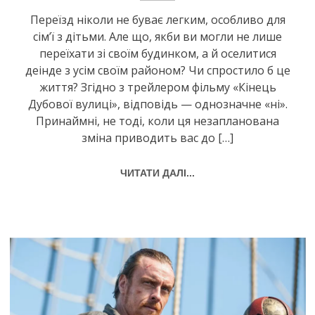
Переїзд ніколи не буває легким, особливо для
сім’ї з дітьми. Але що, якби ви могли не лише
переїхати зі своїм будинком, а й оселитися
деінде з усім своїм районом? Чи спростило б це
життя? Згідно з трейлером фільму «Кінець
Дубової вулиці», відповідь — однозначне «ні».
Принаймні, не тоді, коли ця незапланована
зміна приводить вас до […]
ЧИТАТИ ДАЛІ...