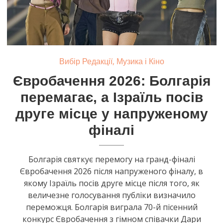
,
Вибір Редакції
Музика і Кіно
Євробачення 2026: Болгарія
перемагає, а Ізраїль посів
друге місце у напруженому
фіналі
Болгарія святкує перемогу на гранд-фіналі
Євробачення 2026 після напруженого фіналу, в
якому Ізраїль посів друге місце після того, як
величезне голосування публіки визначило
переможця. Болгарія виграла 70-й пісенний
конкурс Євробачення з гімном співачки Дари