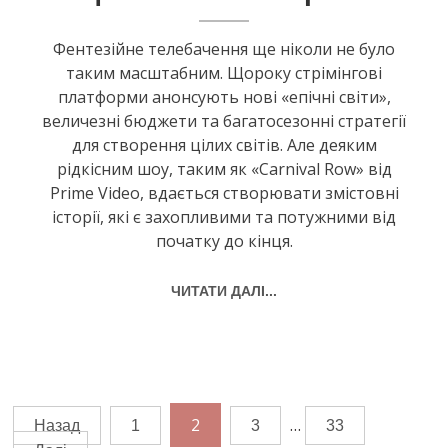
Фентезійне телебачення ще ніколи не було
таким масштабним. Щороку стрімінгові
платформи анонсують нові «епічні світи»,
величезні бюджети та багатосезонні стратегії
для створення цілих світів. Але деяким
рідкісним шоу, таким як «Carnival Row» від
Prime Video, вдається створювати змістовні
історії, які є захопливими та потужними від
початку до кінця.
ЧИТАТИ ДАЛІ...
Навігація
2
…
Назад
1
3
33