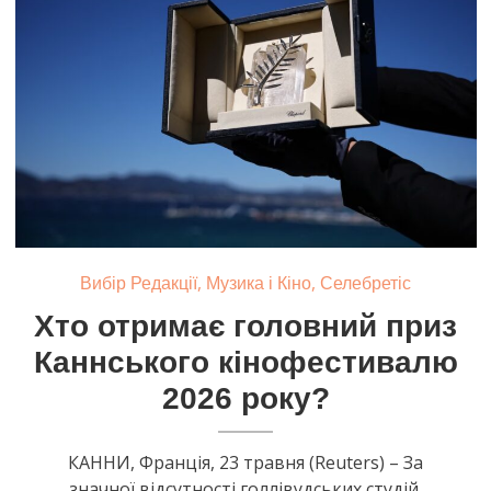
,
,
Вибір Редакції
Музика і Кіно
Селебретіс
Хто отримає головний приз
Каннського кінофестивалю
2026 року?
КАННИ, Франція, 23 травня (Reuters) – За
значної відсутності голлівудських студій,