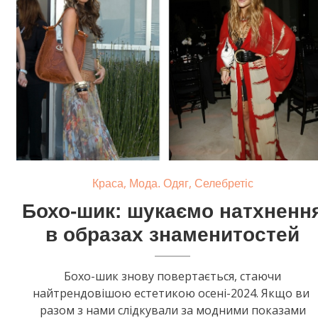
,
,
Краса
Мода. Одяг
Селебретіс
Бохо-шик: шукаємо натхненн
в образах знаменитостей
Бохо-шик знову повертається, стаючи
найтрендовішою естетикою осені-2024. Якщо ви
разом з нами слідкували за модними показами