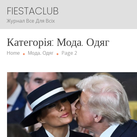
Skip
FIESTACLUB
to
content
Журнал Все Для Всіх
Категорія: Мода. Одяг
Page 2
Home
Мода. Одяг