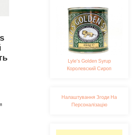
s
й
ть
Lyle’s Golden Syrup
Королевский Сироп
Налаштування Згоди На
я
Персоналізацію