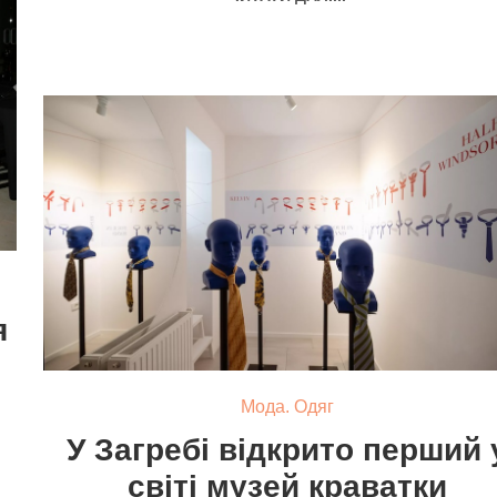
я
Мода. Одяг
У Загребі відкрито перший 
світі музей краватки