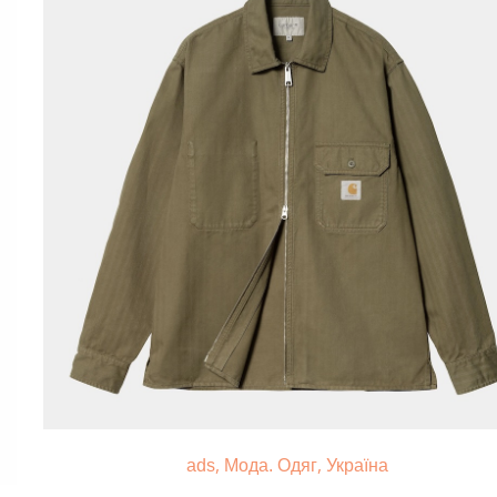
,
,
ads
Мода. Одяг
Україна