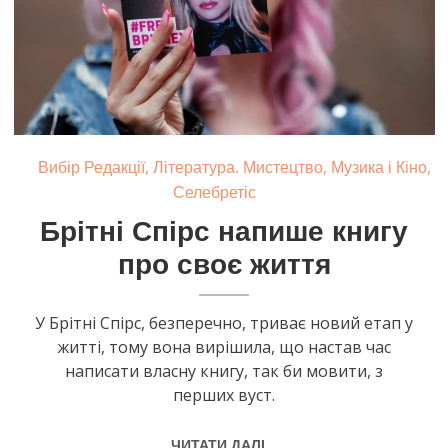
,
,
,
Вибір Редакції
Література. Мистецтво
Музика і Кіно
Селебретіс
Брітні Спірс напише книгу
про своє життя
У Брітні Спірс, безперечно, триває новий етап у
житті, тому вона вирішила, що настав час
написати власну книгу, так би мовити, з
перших вуст.
ЧИТАТИ ДАЛІ...