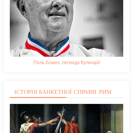
Поль Бокюз, легенда Кулінарії
ІСТОРІЯ БАНКЕТНОЇ СПРАВИ. РИМ