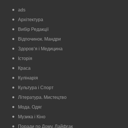
ads
Архітектура
Вибір Редакції
Відпочинок. Мандри
Здоров‘я і Медицина
Історія
Краса
Кулінарія
Культура і Спорт
Література. Мистецтво
Мода. Одяг
Музика і Кіно
Поради по Дому. Лайфгак