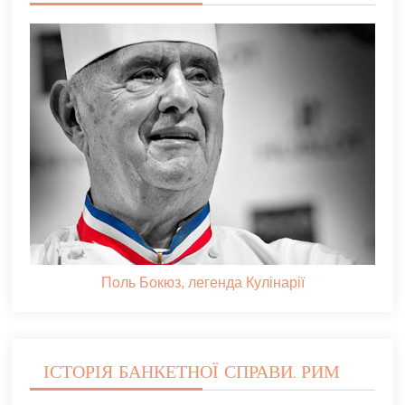
Поль Бокюз, легенда Кулінарії
ІСТОРІЯ БАНКЕТНОЇ СПРАВИ. РИМ