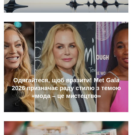
Одягайтеся, щоб вразити! Met Gala
2026 призначає раду стилю з темою
«мода – це мистецтво»