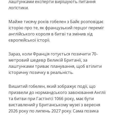
лаштунками експерти вирішують питання
логістики.
Майже тисячу років гобелен з Байє розповідає
історію про те, як французький герцог переміг
англійського короля в битві та змінив хід
європейської історії.
Зараз, коли Франція готується позичити 70-
метровий шедевр Великій Британії, за
лаштунками триває планування, щоб втілити
історичну позичку в реальність.
Вишитий гобелен, який зображує події, що
призвели до нормандського завоювання Англії
та битви при Гастінгсі 1066 року, має бути
виставлений у Британському музеї з вересня
2026 року по липень 2027 року. Сама позика