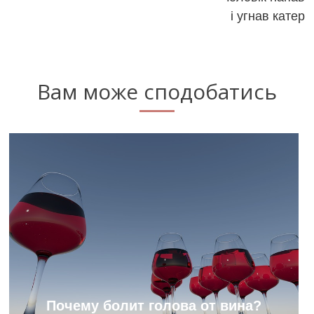
і угнав катер
Вам може сподобатись
Почему болит голова от вина?