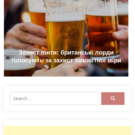
Захист пінти: британські лорди
голосують за захист заповітної міри
Search
for: