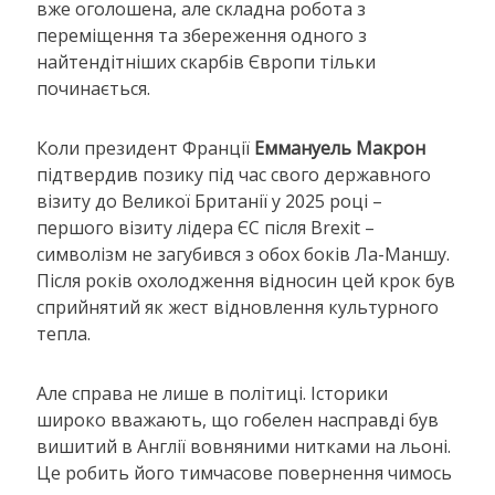
вже оголошена, але складна робота з
переміщення та збереження одного з
найтендітніших скарбів Європи тільки
починається.
Коли президент Франції
Еммануель Макрон
підтвердив позику під час свого державного
візиту до Великої Британії у 2025 році –
першого візиту лідера ЄС після Brexit –
символізм не загубився з обох боків Ла-Маншу.
Після років охолодження відносин цей крок був
сприйнятий як жест відновлення культурного
тепла.
Але справа не лише в політиці. Історики
широко вважають, що гобелен насправді був
вишитий в Англії вовняними нитками на льоні.
Це робить його тимчасове повернення чимось