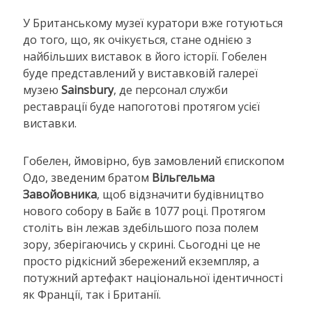
У Британському музеї куратори вже готуються
до того, що, як очікується, стане однією з
найбільших виставок в його історії. Гобелен
буде представлений у виставковій галереї
музею
Sainsbury
, де персонал служби
реставрації буде напоготові протягом усієї
виставки.
Гобелен, ймовірно, був замовлений єпископом
Одо, зведеним братом
Вільгельма
Завойовника
, щоб відзначити будівництво
нового собору в Байє в 1077 році. Протягом
століть він лежав здебільшого поза полем
зору, зберігаючись у скрині. Сьогодні це не
просто рідкісний збережений екземпляр, а
потужний артефакт національної ідентичності
як Франції, так і Британії.