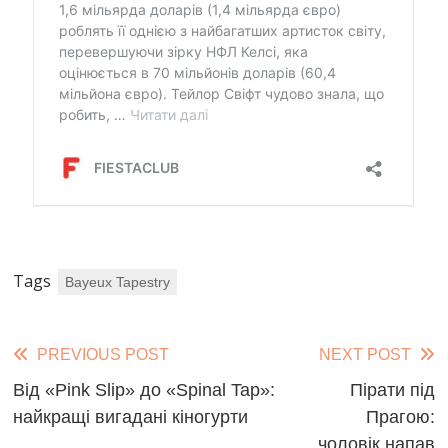
Tags
Bayeux Tapestry
Read
PREVIOUS POST
NEXT POST
more
Від «Pink Slip» до «Spinal Tap»:
Пірати під
найкращі вигадані кіногурти
Прагою:
articles
чоловік напав