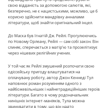
свою відданість за допомогою салютів, які,
безперечно, не є нацистськими, можливо, це б
корисно здійснити мандрівку анналами
літератури, щоб знайти оригінальний інцел.
До Маска був Ігнатій Дж. Рейлі. Прогулюючись
по Новому Орлеану, Рейлі — сам собі закон. Він
слиняє, сперечається з матір’ю та прозелітизує
через нішевих релігійних учених.
У той час як Рейлі змушений розпочати свою
одіссейську пригоду влаштуватися на
оплачувану роботу, автор Джон Кеннеді Тул
наповнює роман розумінням одного з
найбожевільніших і найнетрадиційніших героїв
літератури. Багато в чому родоначальник
нинішніх інтернет-маніяків, Тула можна
звинуватити в тому, що він надто