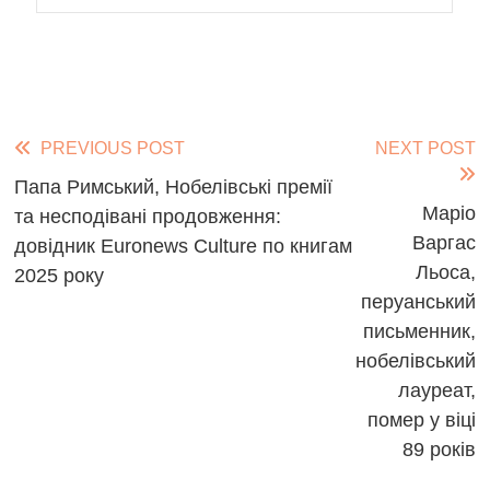
Read
PREVIOUS POST
NEXT POST
more
Папа Римський, Нобелівські премії
Маріо
та несподівані продовження:
articles
Варгас
довідник Euronews Culture по книгам
Льоса,
2025 року
перуанський
письменник,
нобелівський
лауреат,
помер у віці
89 років