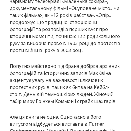
чарівному телесеріалі «Маленька сокира»,
документальному фільмі «Окуповане місто» чи
таких фільмах, як «12 років рабства». «Опір»
продовжує цю традицію, створюючи
фотографії та розповіді з перших вуст про
історичні моменти, починаючи з радикального
руху за виборче право в 1903 році до протестів
проти війни в Іраку в 2003 році.
Попутно майстерно підібрана добірка архівних
фотографій та історичних записів МакКвіна
акцентує увагу на важливості ключових
протестних рухів, таких як битва на Кейбл-
стріт, День дій темношкірих людей, Жіночий
табір миру Грінхем Коммон і страйк шахтарів.
Але ця книга не одна. Одночасно з його
випуском відбудеться виставка в
Turner