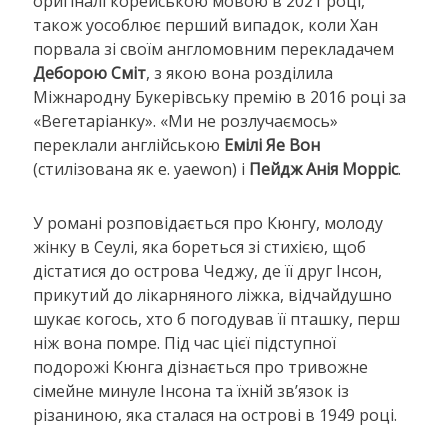
оригіналі корейською мовою в 2021 році,
також уособлює перший випадок, коли Хан
порвала зі своїм англомовним перекладачем
Деборою Сміт
, з якою вона розділила
Міжнародну Букерівську премію в 2016 році за
«Вегетаріанку». «Ми не розлучаємось»
переклали англійською
Емілі Яе Вон
(стилізована як e. yaewon) і
Пейдж Анія Морріс
.
У романі розповідається про Кюнгу, молоду
жінку в Сеулі, яка бореться зі стихією, щоб
дістатися до острова Чеджу, де її друг Інсон,
прикутий до лікарняного ліжка, відчайдушно
шукає когось, хто б погодував її пташку, перш
ніж вона помре. Під час цієї підступної
подорожі Кюнга дізнається про тривожне
сімейне минуле Інсона та їхній зв’язок із
різаниною, яка сталася на острові в 1949 році.