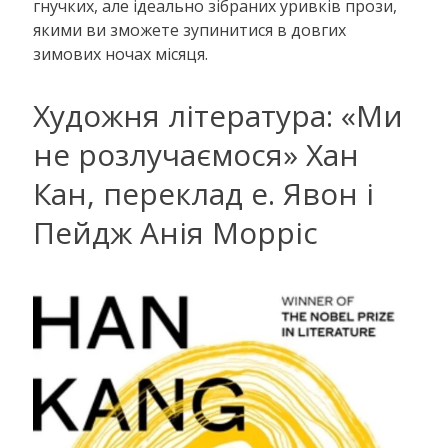
гнучких, але ідеально зібраних уривків прози,
якими ви зможете зупинитися в довгих
зимових ночах місяця.
Художня література: «Ми
не розлучаємося» Хан
Кан, переклад е. Явон і
Пейдж Анія Морріс