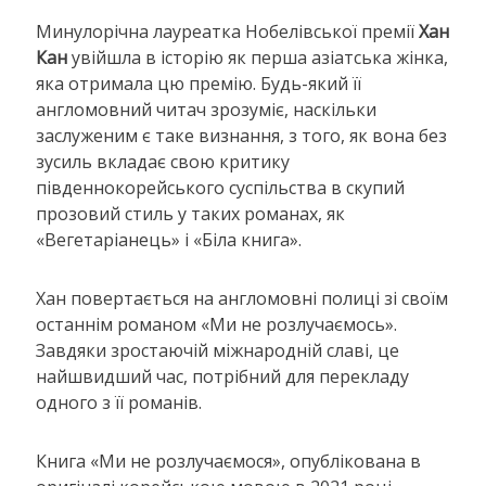
Минулорічна лауреатка Нобелівської премії
Хан
Кан
увійшла в історію як перша азіатська жінка,
яка отримала цю премію. Будь-який її
англомовний читач зрозуміє, наскільки
заслуженим є таке визнання, з того, як вона без
зусиль вкладає свою критику
південнокорейського суспільства в скупий
прозовий стиль у таких романах, як
«Вегетаріанець» і «Біла книга».
Хан повертається на англомовні полиці зі своїм
останнім романом «Ми не розлучаємось».
Завдяки зростаючій міжнародній славі, це
найшвидший час, потрібний для перекладу
одного з її романів.
Книга «Ми не розлучаємося», опублікована в