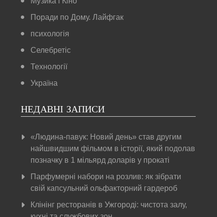
Музика і Кіно
Поради по Дому. Лайфгак
психологія
Селебретіс
Технології
Україна
НЕДАВНІ ЗАПИСИ
«Людина-павук: Новий день» став другим
найшвидшим фільмом в історії, який подолав
позначку в 1 мільярд доларів у прокаті
Парфумерні набори на розлив: як зібрати
свій капсульний ольфакторний гардероб
Клінінг ресторанів в Ужгороді: чистота залу,
кухні та службових зон