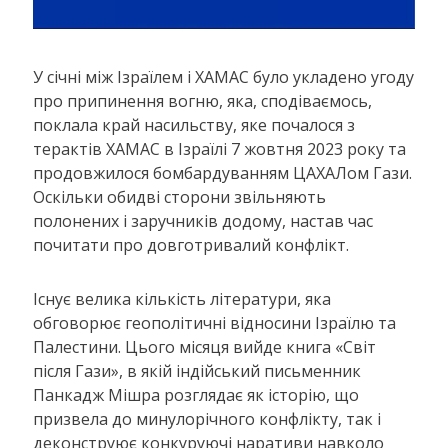
У січні між Ізраїлем і ХАМАС було укладено угоду
про припинення вогню, яка, сподіваємось,
поклала край насильству, яке почалося з
терактів ХАМАС в Ізраїлі 7 жовтня 2023 року та
продовжилося бомбардуванням ЦАХАЛом Гази.
Оскільки обидві сторони звільняють
полонених і заручників додому, настав час
почитати про довготривалий конфлікт.
Існує велика кількість літератури, яка
обговорює геополітичні відносини Ізраїлю та
Палестини. Цього місяця вийде книга «Світ
після Гази», в якій індійський письменник
Панкадж Мішра розглядає як історію, що
призвела до минулорічного конфлікту, так і
деконструює конкуруючі наративи навколо