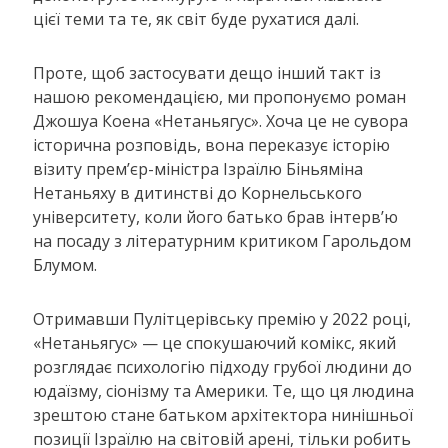
цієї теми та те, як світ буде рухатися далі.
Проте, щоб застосувати дещо інший такт із
нашою рекомендацією, ми пропонуємо роман
Джошуа Коена «Нетаньягус». Хоча це не сувора
історична розповідь, вона переказує історію
візиту прем’єр-міністра Ізраїлю Біньяміна
Нетаньяху в дитинстві до Корнельського
університету, коли його батько брав інтерв’ю
на посаду з літературним критиком Гарольдом
Блумом.
Отримавши Пулітцерівську премію у 2022 році,
«Нетаньягус» — це спокушаючий комікс, який
розглядає психологію підходу грубої людини до
юдаїзму, сіонізму та Америки. Те, що ця людина
зрештою стане батьком архітектора нинішньої
позиції Ізраїлю на світовій арені, тільки робить