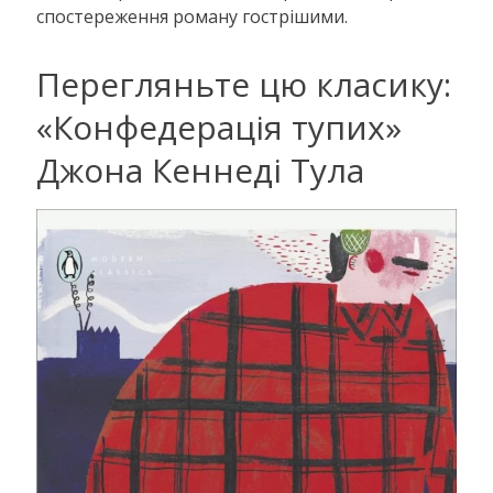
спостереження роману гострішими.
Перегляньте цю класику:
«Конфедерація тупих»
Джона Кеннеді Тула