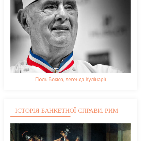
Поль Бокюз, легенда Кулінарії
ІСТОРІЯ БАНКЕТНОЇ СПРАВИ. РИМ