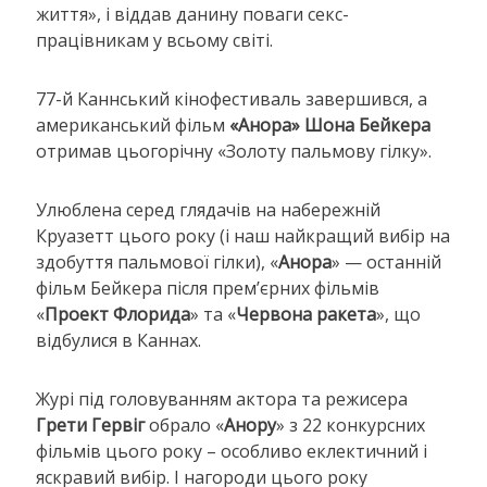
життя», і віддав данину поваги секс-
працівникам у всьому світі.
77-й Каннський кінофестиваль завершився, а
американський фільм
«Анора» Шона Бейкера
отримав цьогорічну «Золоту пальмову гілку».
Улюблена серед глядачів на набережній
Круазетт цього року (і наш найкращий вибір на
здобуття пальмової гілки), «
Анора
» — останній
фільм Бейкера після прем’єрних фільмів
«
Проект Флорида
» та «
Червона ракета
», що
відбулися в Каннах.
Журі під головуванням актора та режисера
Грети Гервіг
обрало «
Анору
» з 22 конкурсних
фільмів цього року – особливо еклектичний і
яскравий вибір. І нагороди цього року