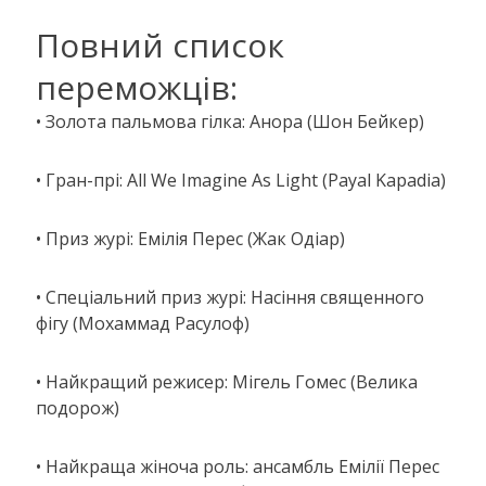
Повний список
переможців:
• Золота пальмова гілка: Анора (Шон Бейкер)
• Гран-прі: All We Imagine As Light (Payal Kapadia)
• Приз журі: Емілія Перес (Жак Одіар)
• Спеціальний приз журі: Насіння священного
фігу (Мохаммад Расулоф)
• Найкращий режисер: Мігель Гомес (Велика
подорож)
• Найкраща жіноча роль: ансамбль Емілії Перес