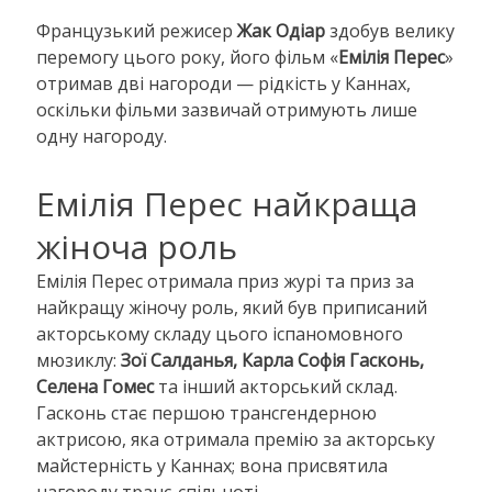
Французький режисер
Жак Одіар
здобув велику
перемогу цього року, його фільм «
Емілія Перес
»
отримав дві нагороди — рідкість у Каннах,
оскільки фільми зазвичай отримують лише
одну нагороду.
Емілія Перес найкраща
жіноча роль
Емілія Перес отримала приз журі та приз за
найкращу жіночу роль, який був приписаний
акторському складу цього іспаномовного
мюзиклу:
Зої Салданья, Карла Софія Гасконь,
Селена Гомес
та інший акторський склад.
Гасконь стає першою трансгендерною
актрисою, яка отримала премію за акторську
майстерність у Каннах; вона присвятила