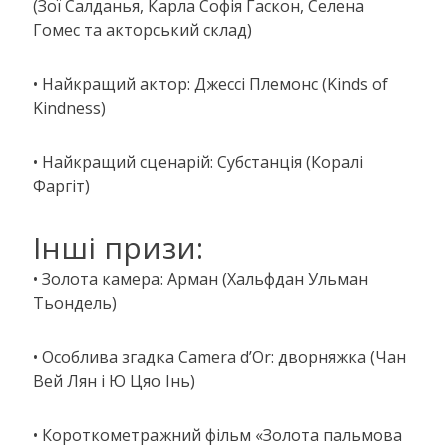
(Зої Салданья, Карла Софія Гаскон, Селена
Гомес та акторський склад)
• Найкращий актор: Джессі Племонс (Kinds of
Kindness)
• Найкращий сценарій: Субстанція (Коралі
Фаргіт)
Інші призи:
• Золота камера: Арман (Хальфдан Ульман
Тьондель)
• Особлива згадка Camera d’Or: дворняжка (Чан
Вей Лян і Ю Цяо Інь)
• Короткометражний фільм «Золота пальмова