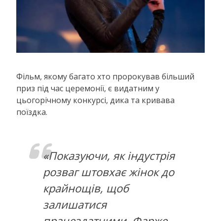
Фільм, якому багато хто пророкував більший
приз під час церемонії, є видатним у
цьогорічному конкурсі, дика та кривава
поїздка.
«Показуючи, як індустрія
розваг штовхає жінок до
крайнощів, щоб
залишатися
працездатними, Фарже