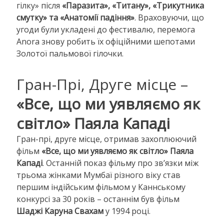
гілку» після
«Паразита», «Титану», «Трикутника
смутку» та «Анатомії падіння»
. Враховуючи, що
угоди були укладені до фестивалю, перемога
Anora знову робить їх офіційними шепотами
Золотої пальмової гілочки.
Гран-Прі, Друге місце –
«Все, що ми уявляємо як
світло» Паяла Кападі
Гран-прі, друге місце, отримав захоплюючий
фільм
«Все, що ми уявляємо як світло» Паяла
Кападі
. Останній показ фільму про зв’язки між
трьома жінками Мумбаї різного віку став
першим індійським фільмом у Каннському
конкурсі за 30 років – останнім був фільм
Шаджі Каруна Свахам
у 1994 році.