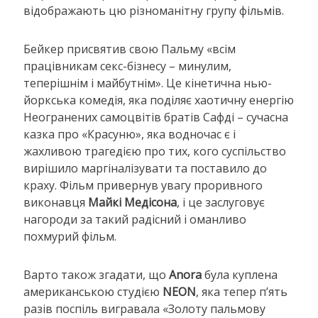
відображають цю різноманітну групу фільмів.
Бейкер присвятив свою Пальму «всім
працівникам секс-бізнесу – минулим,
теперішнім і майбутнім». Це кінетична нью-
йоркська комедія, яка поділяє хаотичну енергію
Неогранених самоцвітів братів Сафді – сучасна
казка про «Красуню», яка водночас є і
жахливою трагедією про тих, кого суспільство
вирішило маргіналізувати та поставило до
краху. Фільм привернув увагу проривного
виконавця
Майкі Медісона
, і це заслуговує
нагороди за такий радісний і оманливо
похмурий фільм.
Варто також згадати, що
Anora
була куплена
американською студією
NEON
, яка тепер п’ять
разів поспіль вигравала «Золоту пальмову