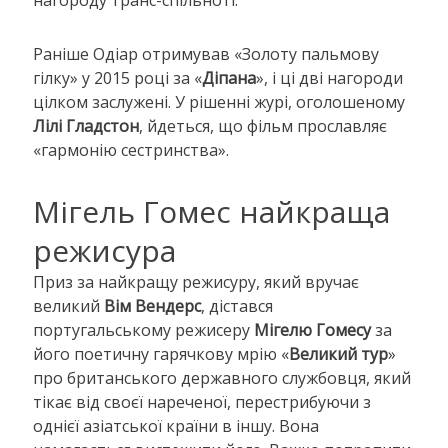
нагороду транс-спільноті.
Раніше Одіар отримував «Золоту пальмову
гілку» у 2015 році за «
Діпана
», і ці дві нагороди
цілком заслужені. У рішенні журі, оголошеному
Лілі Гладстон
, йдеться, що фільм прославляє
«гармонію сестринства».
Мігель Гомес найкраща
режисура
Приз за найкращу режисуру, який вручає
великий
Вім Вендерс
, дістався
португальському режисеру
Мігелю Гомесу
за
його поетичну гарячкову мрію «
Великий тур
»
про британського державного службовця, який
тікає від своєї нареченої, перестрибуючи з
однієї азіатської країни в іншу. Вона