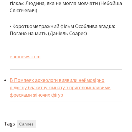
гілка»: Людина, яка не могла мовчати (Небойша
Слієпчевич)
• Короткометражний фільм Особлива згадка:
Погано на мить (Даніель Соарес)
euronews.com
В Помпеях археологи виявили неймовірно
рідкісну блакитну кімнату з приголомшливими
фресками жіночих фігур
Tags
Cannes