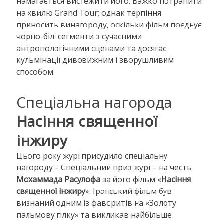
намагається вистежити його. Важко потрапити
на хвилю Grand Tour; однак терпіння
приносить винагороду, оскільки фільм поєднує
чорно-білі сегменти з сучасними
антропологічними сценами та досягає
кульмінації дивовижним і зворушливим
способом.
Спеціальна нагорода
Насіння священної
інжиру
Цього року журі присудило спеціальну
нагороду – Спеціальний приз журі – на честь
Мохаммада Расулофа
за його фільм «
Насіння
священної інжиру
». Іранський фільм був
визнаний одним із фаворитів на «Золоту
пальмову гілку» та викликав найбільше