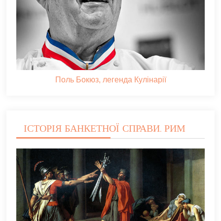
Поль Бокюз, легенда Кулінарії
ІСТОРІЯ БАНКЕТНОЇ СПРАВИ. РИМ