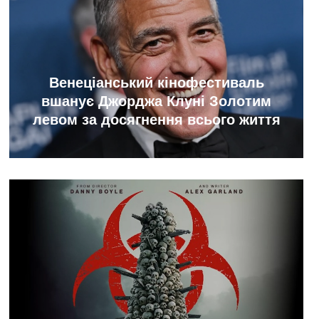
Венеціанський кінофестиваль
вшанує Джорджа Клуні Золотим
левом за досягнення всього життя