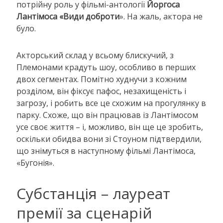
потрійну роль у фільмі-антології
Йоргоса
Лантімоса «Види доброти
». На жаль, актора не
було.
Акторський склад у всьому блискучий, з
Племонами крадуть шоу, особливо в перших
двох сегментах. Помітно худнучи з кожним
розділом, він фіксує пафос, незахищеність і
загрозу, і робить все це схожим на прогулянку в
парку. Схоже, що він працював із Лантімосом
усе своє життя – і, можливо, він ще це зробить,
оскільки обидва вони зі Стоуном підтвердили,
що знімуться в наступному фільмі Лантімоса,
«Бугонія».
Субстанція – лауреат
премії за сценарій