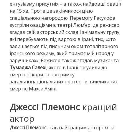
ентузіазму присутніх – а також найдовші овації
на 15 хв. Проте це закінчилося цією
спеціальною нагородою. Перемогу Расулофа
зустріли оваціями в театрі Люм’єр, де режисер
згадав свій акторський склад і знімальну групу,
які перебувають під вартою в Ірані, тих, «хто
залишається під пильним оком тоталітарного
іранського режиму, який тримає мій народ у
заручниках». Режисер також згадав музиканта
Тумаджа Салехі
, якого в Ірані засудили до
смертної кари за підтримку
загальнонаціональних протестів, викликаних
смертю Махси Аміні.
Джессі Племонс
кращий
актор
Джессі Племонс
став найкращим актором за