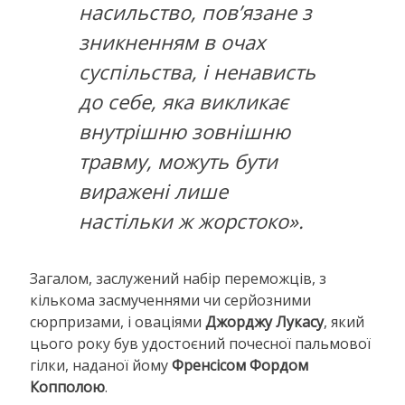
насильство, пов’язане з
зникненням в очах
суспільства, і ненависть
до себе, яка викликає
внутрішню зовнішню
травму, можуть бути
виражені лише
настільки ж жорстоко».
Загалом, заслужений набір переможців, з
кількома засмученнями чи серйозними
сюрпризами, і оваціями
Джорджу Лукасу
, який
цього року був удостоєний почесної пальмової
гілки, наданої йому
Френсісом Фордом
Копполою
.