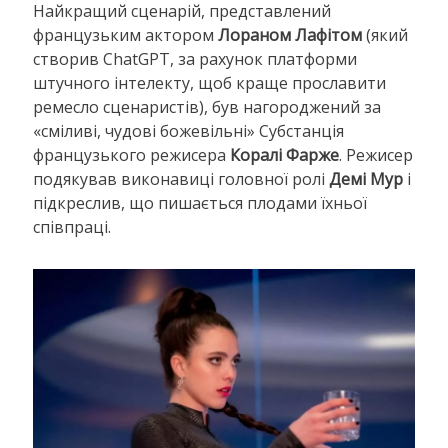
Найкращий сценарій, представлений
французьким актором
Лораном Лафітом
(який
створив ChatGPT, за рахунок платформи
штучного інтелекту, щоб краще прославити
ремесло сценаристів), був нагороджений за
«сміливі, чудові божевільні» Субстанція
французького режисера
Коралі Фарже
. Режисер
подякував виконавиці головної ролі
Демі Мур
і
підкреслив, що пишається плодами їхньої
співпраці.