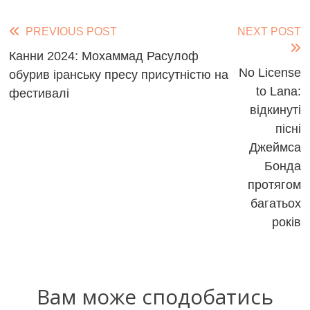
Read
PREVIOUS POST
NEXT POST
more
Канни 2024: Мохаммад Расулоф
No License
обурив іранську пресу присутністю на
articles
to Lana:
фестивалі
відкинуті
пісні
Джеймса
Бонда
протягом
багатьох
років
Вам може сподобатись